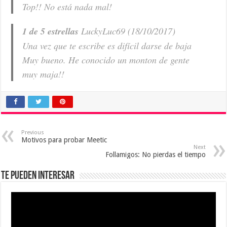
Top!! No está nada mal!
1 de 5 estrellas
LuckyLuc69 (18/10/2017)
Una vez que te escribe es difícil darse de baja
Muy bueno. He conocido un monton de gente
muy maja!!
Previous
Motivos para probar Meetic
Next
Follamigos: No pierdas el tiempo
Te pueden interesar